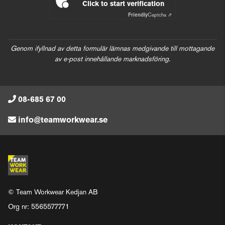
Click to start verification
Friendly
Captcha ⇗
Genom ifyllnad av detta formulär lämnas medgivande till mottagande
av e-post innehållande marknadsföring.
08-685 67 00
info@teamworkwear.se
© Team Workwear Kedjan AB
Org nr: 5565577771