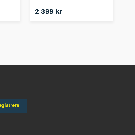
2 399 kr
egistrera