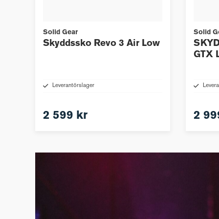
Solid Gear
Solid G
Skyddssko Revo 3 Air Low
SKYD
GTX 
Leverantörslager
Levera
2 599 kr
2 99