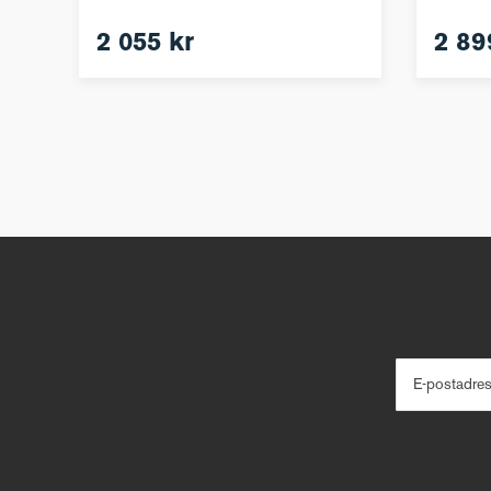
2 055 kr
2 89
E-postadre