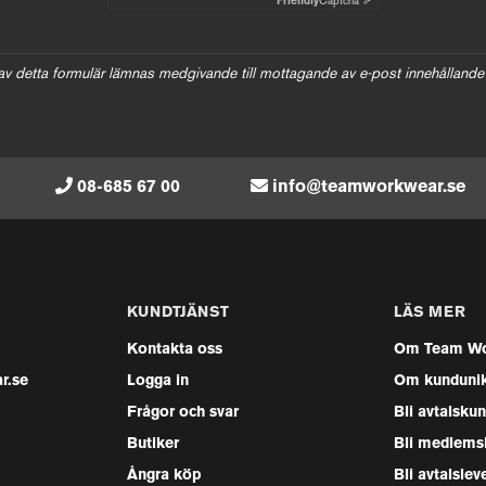
Friendly
Captcha ⇗
av detta formulär lämnas medgivande till mottagande av e-post innehållande
08-685 67 00
info@teamworkwear.se
KUNDTJÄNST
LÄS MER
Kontakta oss
Om Team Wo
r.se
Logga in
Om kunduni
Frågor och svar
Bli avtalsku
Butiker
Bli medlems
Ångra köp
Bli avtalslev