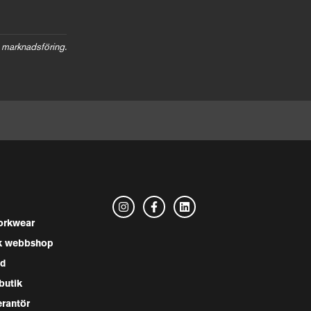
 marknadsföring.
rkwear
k webbshop
nd
butik
erantör