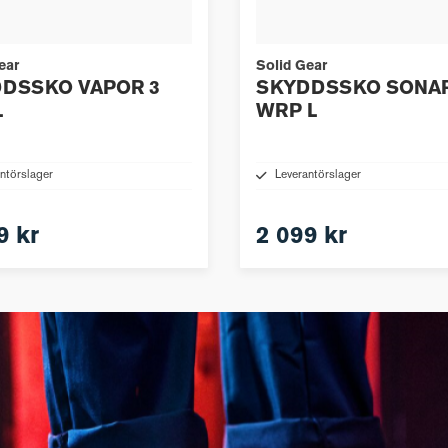
ear
Solid Gear
DSSKO VAPOR 3
SKYDDSSKO SONA
L
WRP L
ntörslager
Leverantörslager
9 kr
2 099 kr