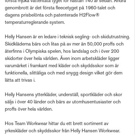
första mjuka vattentäta tyget för nästan 140 år sedan. Andra
genombrott är det första fleecetyget på 1960-talet och
dagens prisbelönta och patenterade H2Flow®
temperaturreglerande system.
Helly Hansen är en ledare i teknisk segling- och skidutrustning.
Skidkläderna bärs och litas på av mer än 50,000 proffs och
återfinns i Olympiska spelen, hos landslag och i över 200
skidorter över hela världen. Även inom arbetskläder ligger
varumärket i framkant med kläder och skyddsskor som är
funktionella, slittåliga och med snygg design vilket gör dem
lätta att trivas i.
Helly Hansens ytterkläder, underställ, sportkläder och skor
säljs i över 40 länder och bärs av utomhusentusiaster och
proffs över hela världen.
Hos Team Workwear hittar du ett brett sortiment av
yrkeskläder och skyddsskor från Helly Hansen Workwear.