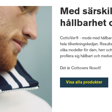
Med särskil
hållbarhet 
CottoVer® - mode med hållbarh
hela tillverkningskedjan. Result
olika modeller för dam, herr oc
profi­lera sig hållbart och medv
Det är Cottovers ­filosofi­!
Visa alla produkter