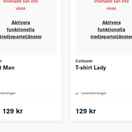
Innehållet kan inte
Innehållet kan inte
visas
visas
Aktivera
Aktivera
funktionella
funktionella
tredjepartstjänster
tredjepartstjänste
r
Cottover
rt Man
T-shirt Lady
ntörslager
Leverantörslager
n
129 kr
129 kr