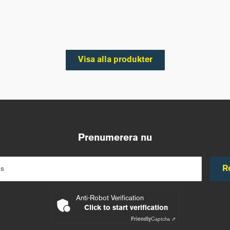
Visa alla produkter
Prenumerera nu
R
ss
Anti-Robot Verification
Click to start verification
Friendly
Captcha ⇗