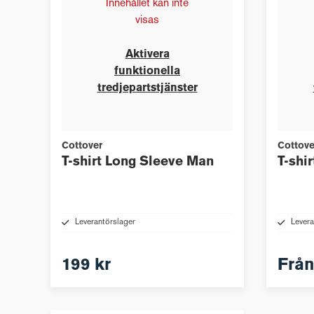
Innehållet kan inte
visas
Aktivera
funktionella
tredjepartstjänster
Cottover
Cottove
T-shirt Long Sleeve Man
T-shi
Leverantörslager
Levera
199 kr
Frå