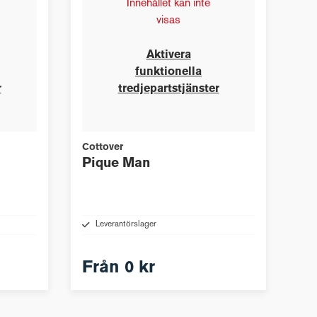
Innehållet kan inte
visas
Aktivera
funktionella
r
tredjepartstjänster
Cottover
Pique Man
Leverantörslager
Från
0 kr