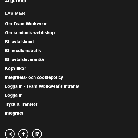
Ångra köp
LÄS MER
Om Team Workwear
Om kundunik webbshop
Bli avtalskund
Bli medlemsbutik
Bli avtalsleverantör
Köpvillkor
Integritets- och cookiepolicy
Logga in - Team Workwear's intranät
Logga in
Tryck & Transfer
Integritet