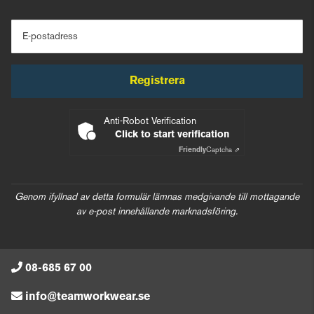
E-postadress
Registrera
Anti-Robot Verification
Click to start verification
Friendly
Captcha ⇗
Genom ifyllnad av detta formulär lämnas medgivande till mottagande
av e-post innehållande marknadsföring.
08-685 67 00
info@teamworkwear.se