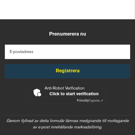
Prenumerera nu
E-postadress
Registrera
Anti-Robot Verification
Click to start verification
Friendly
Captcha ⇗
Genom ifyllnad av detta formulär lämnas medgivande till mottagande
av e-post innehållande marknadsföring.