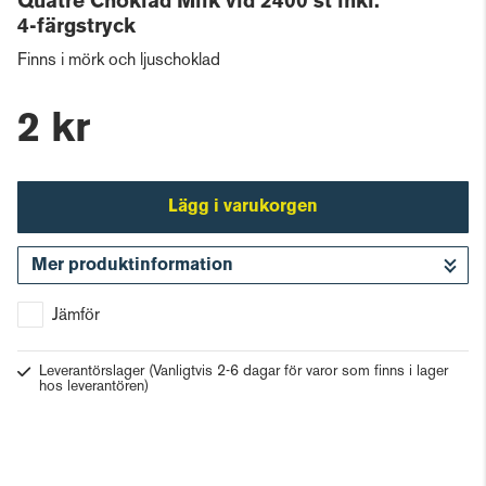
Quatre Choklad Milk vid 2400 st inkl.
4-färgstryck
Finns i mörk och ljuschoklad
2 kr
Lägg i varukorgen
Mer produktinformation
Gå till kassan
Jämför
Leverantörslager
(Vanligtvis 2-6 dagar för varor som finns i lager
hos leverantören)