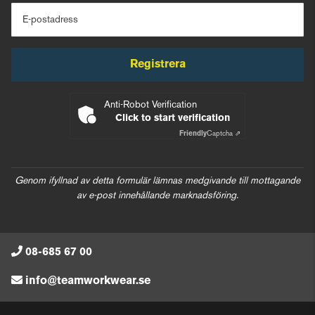
E-postadress
Registrera
Anti-Robot Verification
Click to start verification
Friendly
Captcha ⇗
Genom ifyllnad av detta formulär lämnas medgivande till mottagande
av e-post innehållande marknadsföring.
08-685 67 00
info@teamworkwear.se