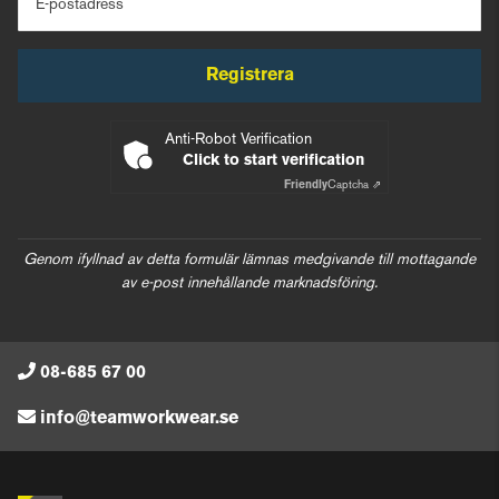
E-postadress
Registrera
Anti-Robot Verification
Click to start verification
Friendly
Captcha ⇗
Genom ifyllnad av detta formulär lämnas medgivande till mottagande
av e-post innehållande marknadsföring.
08-685 67 00
info@teamworkwear.se