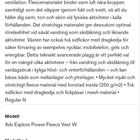
ventilation. Fleecematerialet binder varm luft nära kroppen
samtidigt som det släpper igenom fukt och svett, så att du
håller dig varm, torr och skön vid fysiska aktiviteter i kalla
förhållanden. Det stretchiga materialet ger dessutom optimal
rörelsefrihet vid såväl vandring som skidåkning och liknande
aktiviteter. Västen har också två sidfickor med dragkedja för
säker förvaring av exempelvis nycklar, mobiltelefon, gels och
energibar. Detta tekniskt avancerade plagg är ett perfekt val
för en mängd olika aktiviteter – från vandring och skidåkning till
vardagsbruk i kyliga höst- och vinterförhållanden – och kan
bäras både som mellanlager och ytterlager. • Mycket mjukt och
stretchigt fleece-material med borstad insida (250 g/m2) • Två
sidfickor med dragkedja och fickpåsar i mesh-material •
Regular fit
Modell
Adv Explore Power Fleece Vest W