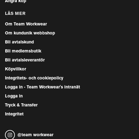
Ångra köp
LÄS MER
Om Team Workwear
Om kundunik webbshop
Bli avtalskund
Bli medlemsbutik
Bli avtalsleverantör
Köpvillkor
Integritets- och cookiepolicy
Logga in - Team Workwear's intranät
Logga in
Tryck & Transfer
Integritet
@
team workwear