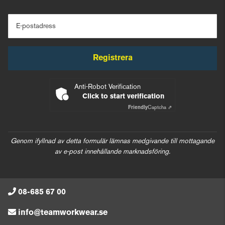
E-postadress
Registrera
Anti-Robot Verification
Click to start verification
Friendly
Captcha ⇗
Genom ifyllnad av detta formulär lämnas medgivande till mottagande
av e-post innehållande marknadsföring.
08-685 67 00
info@teamworkwear.se