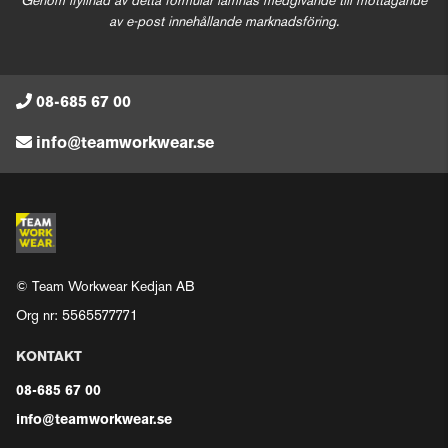
Genom ifyllnad av detta formulär lämnas medgivande till mottagande
av e-post innehållande marknadsföring.
08-685 67 00
info@teamworkwear.se
© Team Workwear Kedjan AB
Org nr: 5565577771
KONTAKT
08-685 67 00
info@teamworkwear.se