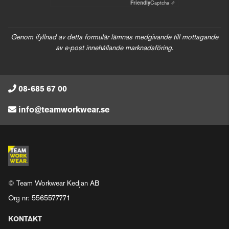
Friendly
Captcha ⇗
Genom ifyllnad av detta formulär lämnas medgivande till mottagande
av e-post innehållande marknadsföring.
08-685 67 00
info@teamworkwear.se
© Team Workwear Kedjan AB
Org nr: 5565577771
KONTAKT