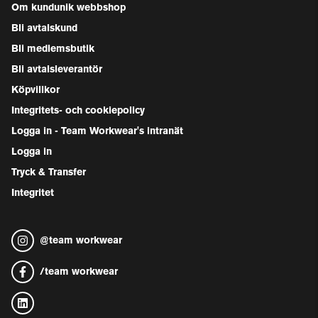
Om kundunik webbshop
Bli avtalskund
Bli medlemsbutik
Bli avtalsleverantör
Köpvillkor
Integritets- och cookiepolicy
Logga in - Team Workwear's intranät
Logga in
Tryck & Transfer
Integritet
@
team workwear
/
team workwear