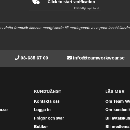
Click to start verification
Friendly
Captcha ⇗
av detta formulär lämnas medgivande till mottagande av e-post innehållande
08-685 67 00
info@teamworkwear.se
KUNDTJÄNST
LÄS MER
Kontakta oss
Om Team Wo
r.se
Logga in
Om kunduni
Frågor och svar
Bli avtalsku
Butiker
Bli medlems