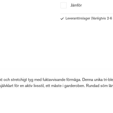
Jämför
Leverantörslager
(Vanligtvis 2-6
t och stretchigt tyg med fuktavvisande förmåga. Denna unika tri-bl
jälvklart för en aktiv livsstil, ett måste i garderoben. Rundad söm lä