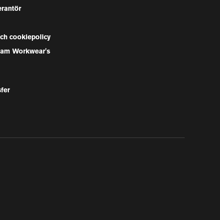
erantör
och cookiepolicy
Team Workwear's
sfer