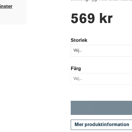
änster
569 kr
Storlek
Färg
Mer produktinformation