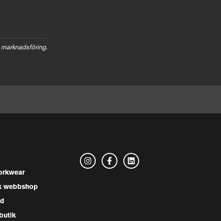
 marknadsföring.
rkwear
k webbshop
nd
butik