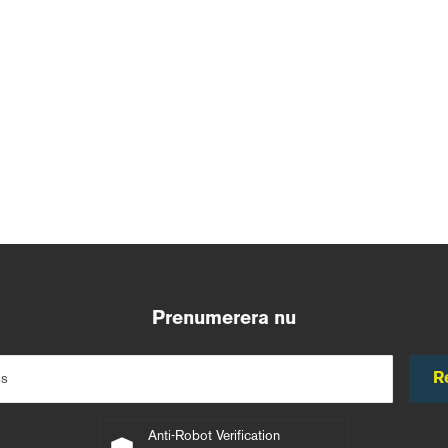
Prenumerera nu
R
ss
Anti-Robot Verification