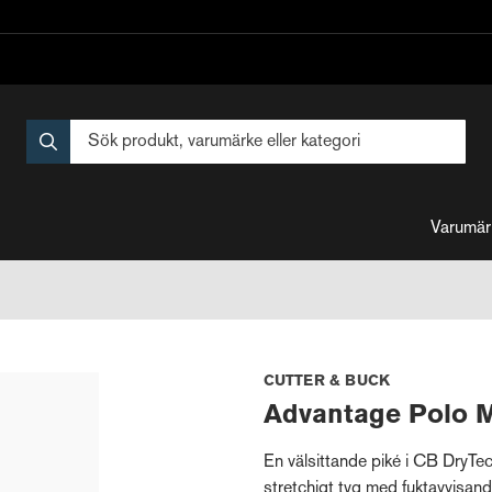
Varumär
CUTTER & BUCK
Advantage Polo 
En välsittande piké i CB DryTe
stretchigt tyg med fuktavvisan