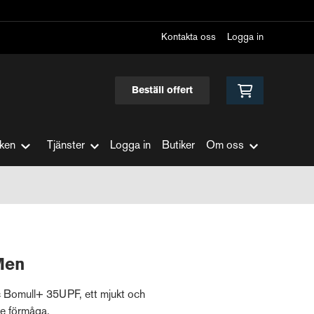
Kontakta oss
Logga in
Beställ offert
ken
Tjänster
Logga in
Butiker
Om oss
Men
c Bomull+ 35UPF, ett mjukt och
de förmåga.