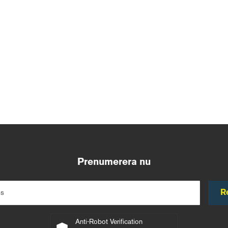
Prenumerera nu
R
ss
Anti-Robot Verification