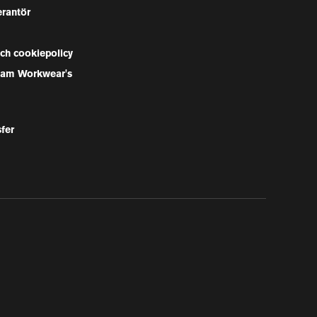
erantör
och cookiepolicy
Team Workwear's
sfer