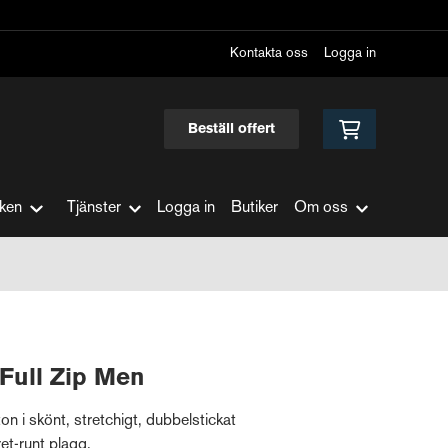
Kontakta oss
Logga in
Beställ offert
ken
Tjänster
Logga in
Butiker
Om oss
Full Zip Men
n i skönt, stretchigt, dubbelstickat
ret-runt plagg.