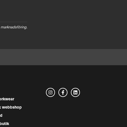
 marknadsföring.
rkwear
k webbshop
nd
butik