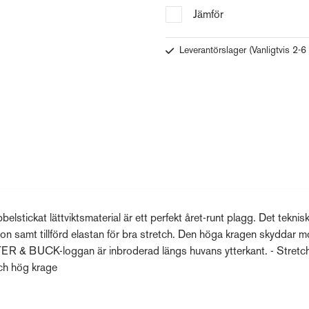
Jämför
Leverantörslager
(Vanligtvis 2-6
elstickat lättviktsmaterial är ett perfekt året-runt plagg. Det teknis
ayon samt tillförd elastan för bra stretch. Den höga kragen skyddar mo
UTTER & BUCK-loggan är inbroderad längs huvans ytterkant. - Stretch
ch hög krage