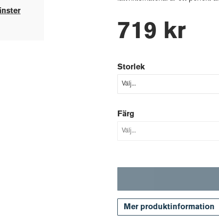
änster
719 kr
Storlek
Färg
Mer produktinformation