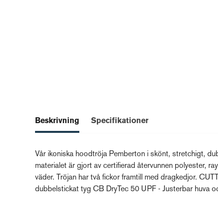
Beskrivning
Specifikationer
Vår ikoniska hoodtröja Pemberton i skönt, stretchigt, dubb
materialet är gjort av certifierad återvunnen polyester, r
väder. Tröjan har två fickor framtill med dragkedjor. C
dubbelstickat tyg CB DryTec 50 UPF - Justerbar huva o