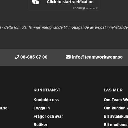
Click to start verification
Friendly
Captcha ⇗
av detta formulär lämnas medgivande till mottagande av e-post innehållande
08-685 67 00
info@teamworkwear.se
KUNDTJÄNST
LÄS MER
Kontakta oss
Om Team Wo
r.se
Logga in
Om kunduni
Frågor och svar
Bli avtalsku
Butiker
Bli medlems