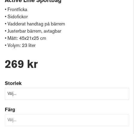
Active Line Sportbag
• Frontficka
• Sidofickor
• Vadderat handtag på bärrem
• Justerbar bärrem, avtagbar
• Mått: 45x21x25 cm
• Volym: 23 liter
269 kr
Storlek
Färg