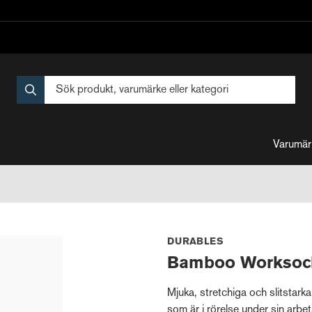
Varumär
DURABLES
Bamboo Worksock
Mjuka, stretchiga och slitstark
som är i rörelse under sin arbet