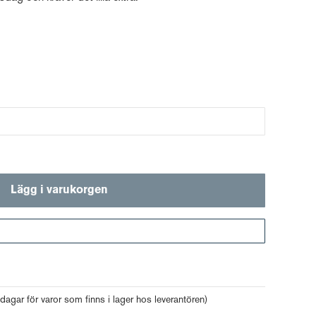
Lägg i varukorgen
Gå till kassan
 dagar för varor som finns i lager hos leverantören)