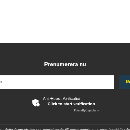
Prenumerera nu
R
ss
Anti-Robot Verification
Click to start verification
Friendly
Captcha ⇗