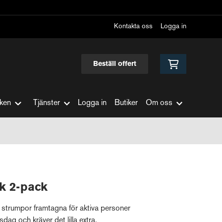
Kontakta oss
Logga in
Beställ offert
ken
Tjänster
Logga in
Butiker
Om oss
 2-pack
a strumpor framtagna för aktiva personer
sdag och kräver det lilla extra.