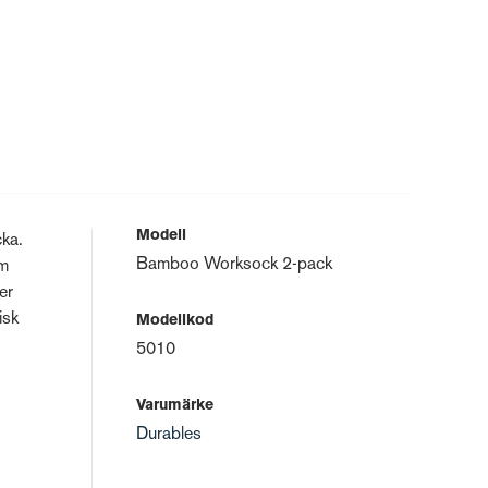
Modell
cka.
Bamboo Worksock 2-pack
om
er
isk
Modellkod
5010
Varumärke
Durables