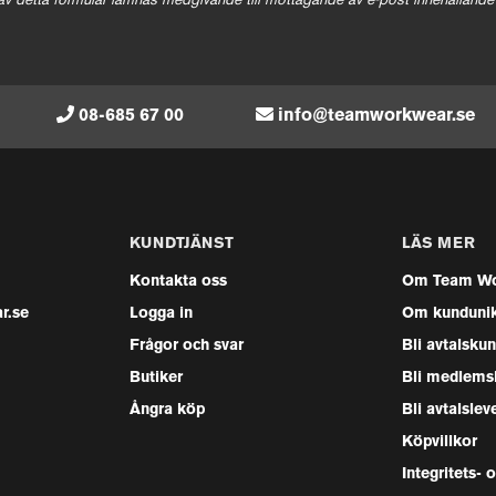
av detta formulär lämnas medgivande till mottagande av e-post innehållande
08-685 67 00
info@teamworkwear.se
KUNDTJÄNST
LÄS MER
Kontakta oss
Om Team Wo
r.se
Logga in
Om kunduni
Frågor och svar
Bli avtalsku
Butiker
Bli medlems
Ångra köp
Bli avtalslev
Köpvillkor
Integritets- 