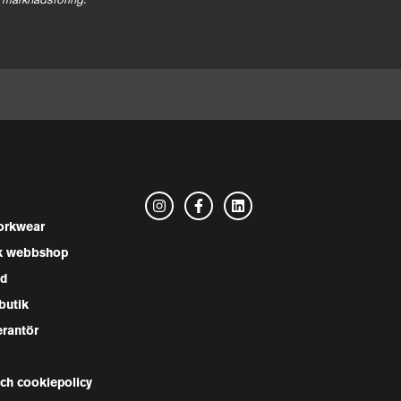
 marknadsföring.
rkwear
k webbshop
nd
butik
erantör
och cookiepolicy