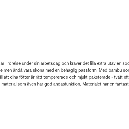
 i rörelse under sin arbetsdag och kräver det lilla extra utav en so
litage men ändå vara sköna med en behaglig passform. Med bambu s
 att dina fötter är rätt tempererade och mjukt paketerade - tvätt eft
kt material som även har god andasfunktion. Materialet har en fantast