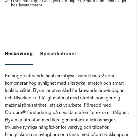
Leverantörslager
(Vanligtvis 2-6 dagar för varor som finns i lager
hos leverantören)
Beskrivning
Specifikationer
En högpresterande hantverksbyxa i varselklass 2 som
kombinerar hög synlighet med slitstyrka, stretch och smart
funktionalitet. Byxan är utvecklad för krävande arbetsdagar
och tillverkad i ett tåligt material med stretch som ger dig
maximal rörelsefrihet i ett aktivt arbete. Försedd med
Cordura® förstärkning på utvalda ställen för extra slittålighet.
Byxan är utrustad med flera genomtänkta ficklösningar,
inklusive rymliga hängfickor för verktyg och tillbehör.
Hängfickorna är avtagbara och fästs med både tryckknappar