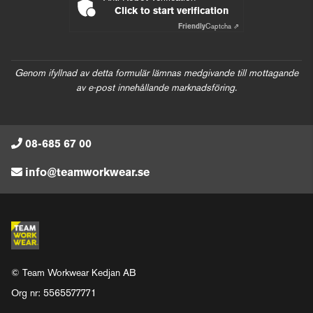
Click to start verification
Friendly
Captcha ⇗
Genom ifyllnad av detta formulär lämnas medgivande till mottagande
av e-post innehållande marknadsföring.
08-685 67 00
info@teamworkwear.se
© Team Workwear Kedjan AB
Org nr: 5565577771