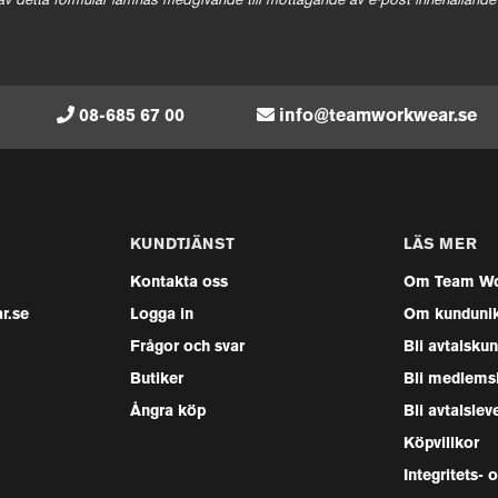
av detta formulär lämnas medgivande till mottagande av e-post innehållande
08-685 67 00
info@teamworkwear.se
KUNDTJÄNST
LÄS MER
Kontakta oss
Om Team Wo
r.se
Logga in
Om kunduni
Frågor och svar
Bli avtalsku
Butiker
Bli medlems
Ångra köp
Bli avtalslev
Köpvillkor
Integritets- 