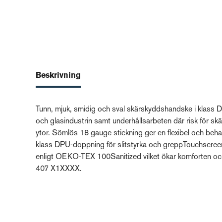
Beskrivning
Tunn, mjuk, smidig och sval skärskyddshandske i klass D
och glasindustrin samt underhållsarbeten där risk för sk
ytor. Sömlös 18 gauge stickning ger en flexibel och beh
klass DPU-doppning för slitstyrka och greppTouchscree
enligt OEKO-TEX 100Sanitized vilket ökar komforten och
407 X1XXXX.