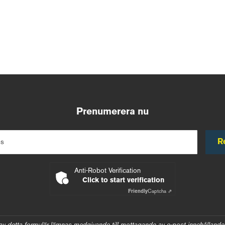
Prenumerera nu
R
ss
Anti-Robot Verification
Click to start verification
Friendly
Captcha ⇗