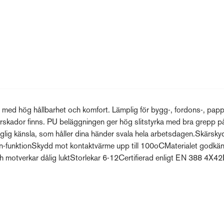
 med hög hållbarhet och komfort. Lämplig för bygg-, fordons-, papp
ärskador finns. PU beläggningen ger hög slitstyrka med bra grepp på
aglig känsla, som håller dina händer svala hela arbetsdagen.Skärsky
n-funktionSkydd mot kontaktvärme upp till 100oCMaterialet godkän
 motverkar dålig luktStorlekar 6-12Certifierad enligt EN 388 4X4