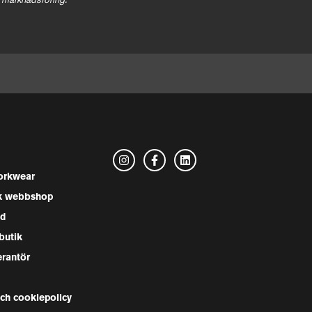
 marknadsföring.
rkwear
k webbshop
nd
butik
erantör
och cookiepolicy