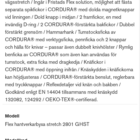
vägsstretch / Ingår i Fristads Flex solution, möjlighet att fästa
separata spikfickor i CORDURA® med dolda magnetknappar
vid linningen / Dold knapp i midjan / 2 framfickor, en med
invändig D-ring / 2 CORDURA®-förstärkta bakfickor / Dubbel
förstärkt grensöm / Hammarhank / Tumstocksficka av
CORDURA® med verktygsficka, pennficka och 2 knappar
och hälla för knivar – passar även dubbelt knivhölster / Rymlig
benficka av CORDURA® som även kan användas för
tumstock, extra ficka med dragkedja / Knäfickor i
CORDURA® med öppning inifrån / Knäskydden i knäfickorna
kan höjdjusteras / CORDURA®-förstärkta benslut, reglerbara
med tryckknappar / Reflexdetaljer vid knän och bakben /
Godkänd enligt EN 14404 tillsammans med knäskydd
132082, 124292 / OEKO-TEX®-certifierad.
Modell
Flex hantverkarbyxa stretch 2801 GHST