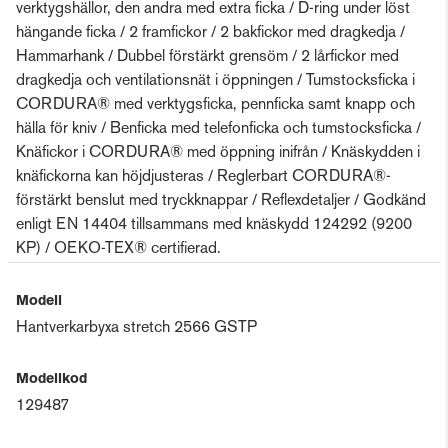
verktygshällor, den andra med extra ficka / D-ring under löst
hängande ficka / 2 framfickor / 2 bakfickor med dragkedja /
Hammar­hank / Dubbel förstärkt grensöm / 2 lårfickor med
dragkedja och ventilationsnät i öppningen / Tumstocksficka i
CORDURA® med verktygsficka, pennficka samt knapp och
hälla för kniv / Benficka med telefonficka och tumstocksficka /
Knäfickor i CORDURA® med öppning inifrån / Knäskydden i
knäfickorna kan höjdjusteras / Reglerbart CORDURA®-
förstärkt benslut med tryckknappar / Reflexdetaljer / Godkänd
enligt EN 14404 tillsammans med knäskydd 124292 (9200
KP) / OEKO-TEX® certifierad.
Modell
Hantverkarbyxa stretch 2566 GSTP
Modellkod
129487