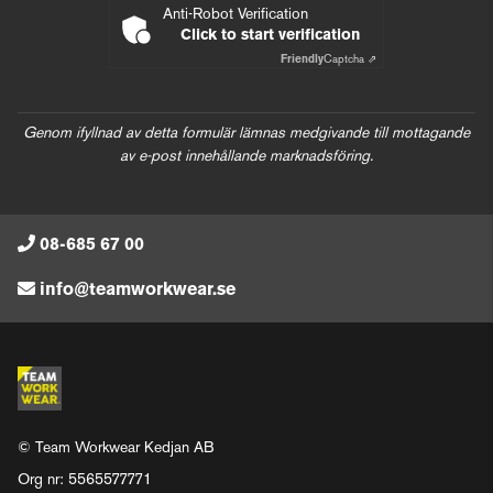
Anti-Robot Verification
Click to start verification
Friendly
Captcha ⇗
Genom ifyllnad av detta formulär lämnas medgivande till mottagande
av e-post innehållande marknadsföring.
08-685 67 00
info@teamworkwear.se
© Team Workwear Kedjan AB
Org nr: 5565577771