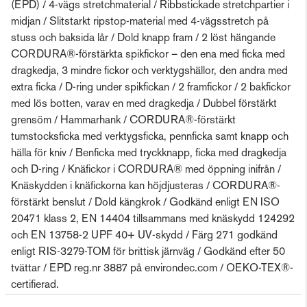
(EPD) / 4-vägs stretchmaterial / Ribbstickade stretchpartier i
midjan / Slitstarkt ripstop-material med 4-vägsstretch på
stuss och baksida lår / Dold knapp fram / 2 löst hängande
CORDURA®-förstärkta spikfickor – den ena med ficka med
dragkedja, 3 mindre fickor och verktygshällor, den andra med
extra ficka / D-ring under spikfickan / 2 framfickor / 2 bakfickor
med lös botten, varav en med dragkedja / Dubbel förstärkt
grensöm / Hammarhank / CORDURA®-förstärkt
tumstocksficka med verktygsficka, pennficka samt knapp och
hälla för kniv / Benficka med tryckknapp, ficka med dragkedja
och D-ring / Knäfickor i CORDURA® med öppning inifrån /
Knäskydden i knäfickorna kan höjdjusteras / CORDURA®-
förstärkt benslut / Dold kängkrok / Godkänd enligt EN ISO
20471 klass 2, EN 14404 tillsammans med knäskydd 124292
och EN 13758-2 UPF 40+ UV-skydd / Färg 271 godkänd
enligt RIS-3279-TOM för brittisk järnväg / Godkänd efter 50
tvättar / EPD reg.nr 3887 på environdec.com / OEKO-TEX®-
certifierad.