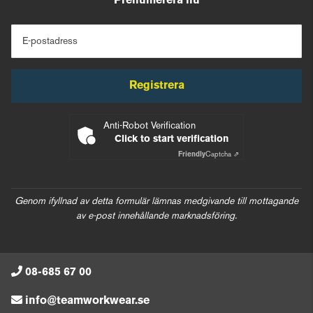
Prenumerera nu
E-postadress
Registrera
Anti-Robot Verification
Click to start verification
Friendly
Captcha ⇗
Genom ifyllnad av detta formulär lämnas medgivande till mottagande
av e-post innehållande marknadsföring.
08-685 67 00
info@teamworkwear.se