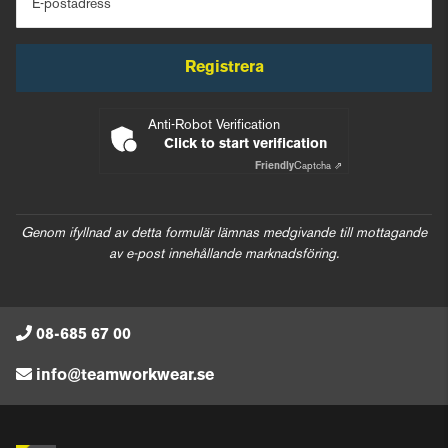
E-postadress
Registrera
Anti-Robot Verification
Click to start verification
Friendly
Captcha ⇗
Genom ifyllnad av detta formulär lämnas medgivande till mottagande
av e-post innehållande marknadsföring.
08-685 67 00
info@teamworkwear.se