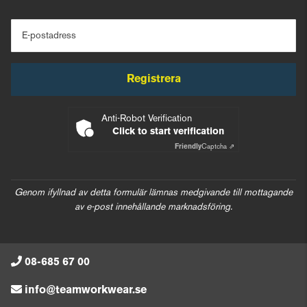
E-postadress
Registrera
Anti-Robot Verification
Click to start verification
Friendly
Captcha ⇗
Genom ifyllnad av detta formulär lämnas medgivande till mottagande
av e-post innehållande marknadsföring.
08-685 67 00
info@teamworkwear.se