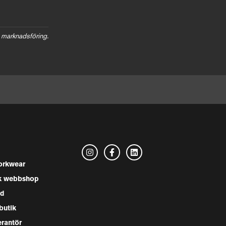
 marknadsföring.
rkwear
k webbshop
nd
butik
erantör