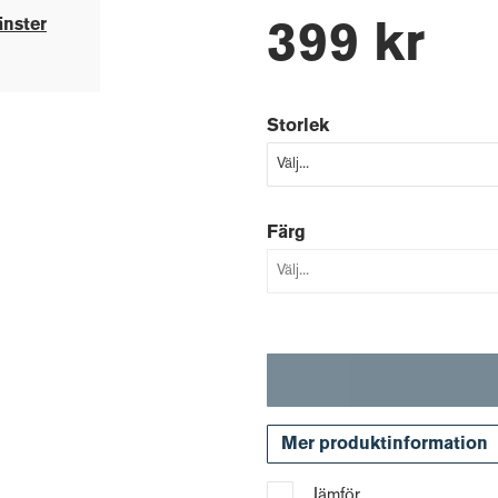
änster
399 kr
Storlek
Färg
Mer produktinformation
Jämför