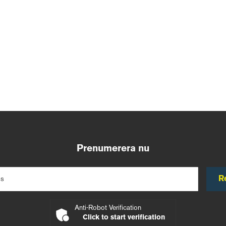
Prenumerera nu
R
ss
Anti-Robot Verification
Click to start verification