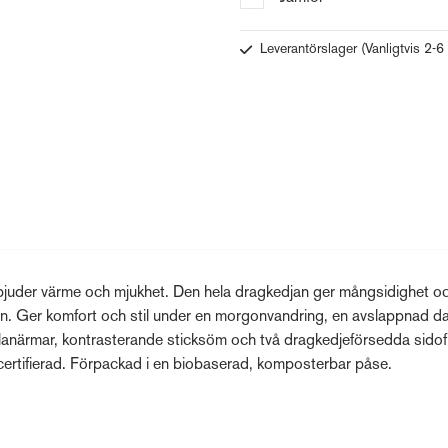
Leverantörslager
(Vanligtvis 2-6
rbjuder värme och mjukhet. Den hela dragkedjan ger mångsidighet o
en. Ger komfort och stil under en morgonvandring, en avslappnad da
lanärmar, kontrasterande sticksöm och två dragkedjeförsedda sidofi
certifierad. Förpackad i en biobaserad, komposterbar påse.