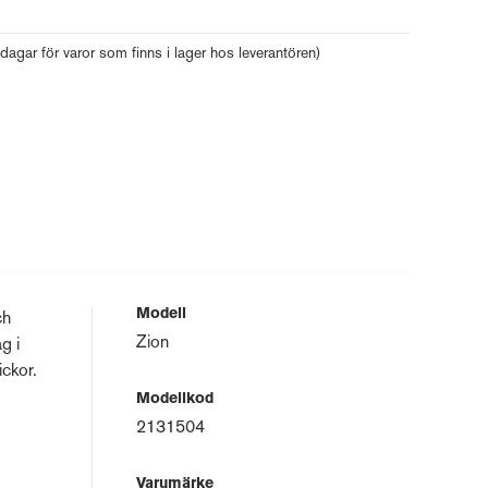
 dagar för varor som finns i lager hos leverantören)
Modell
ch
Zion
g i
ckor.
Modellkod
2131504
Varumärke