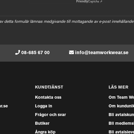
Friendly
Captcha ⇗
av detta formulär lämnas medgivande till mottagande av e-post innehållande
08-685 67 00
info@teamworkwear.se
KUNDTJÄNST
LÄS MER
Kontakta oss
Om Team Wo
r.se
Logga in
Om kunduni
Frågor och svar
Bli avtalsku
Butiker
Bli medlems
Ångra köp
Bli avtalslev