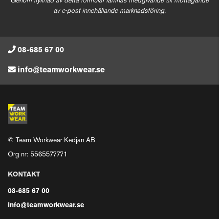
Genom ifyllnad av detta formulär lämnas medgivande till mottagande
av e-post innehållande marknadsföring.
08-685 67 00
info@teamworkwear.se
© Team Workwear Kedjan AB
Org nr: 5565577771
KONTAKT
08-685 67 00
info@teamworkwear.se