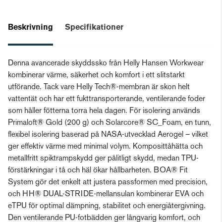
Beskrivning
Specifikationer
Denna avancerade skyddssko från Helly Hansen Workwear
kombinerar värme, säkerhet och komfort i ett slitstarkt
utförande. Tack vare Helly Tech®-membran är skon helt
vattentät och har ett fukttransporterande, ventilerande foder
som håller fötterna torra hela dagen. För isolering används
Primaloft® Gold (200 g) och Solarcore® SC_Foam, en tunn,
flexibel isolering baserad på NASA-utvecklad Aerogel – vilket
ger effektiv värme med minimal volym. Komposittåhätta och
metallfritt spiktrampskydd ger pålitligt skydd, medan TPU-
förstärkningar i tå och häl ökar hållbarheten. BOA® Fit
System gör det enkelt att justera passformen med precision,
och HH® DUAL-STRIDE-mellansulan kombinerar EVA och
eTPU för optimal dämpning, stabilitet och energiåtergivning.
Den ventilerande PU-fotbädden ger långvarig komfort, och