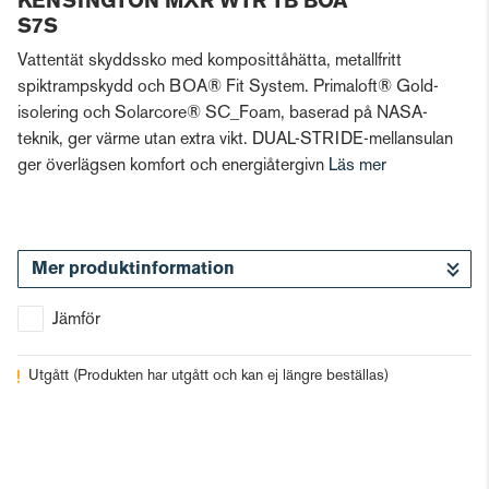
KENSINGTON MXR WTR TB BOA
S7S
Vattentät skyddssko med komposittåhätta, metallfritt
spiktrampskydd och BOA® Fit System. Primaloft® Gold-
isolering och Solarcore® SC_Foam, baserad på NASA-
teknik, ger värme utan extra vikt. DUAL-STRIDE-mellansulan
ger överlägsen komfort och energiåtergivn
Läs mer
Mer produktinformation
Jämför
Utgått
(Produkten har utgått och kan ej längre beställas)