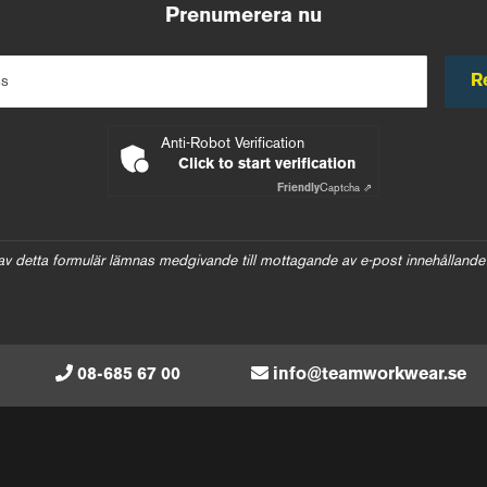
Prenumerera nu
R
ss
Anti-Robot Verification
Click to start verification
Friendly
Captcha ⇗
av detta formulär lämnas medgivande till mottagande av e-post innehållande
08-685 67 00
info@teamworkwear.se