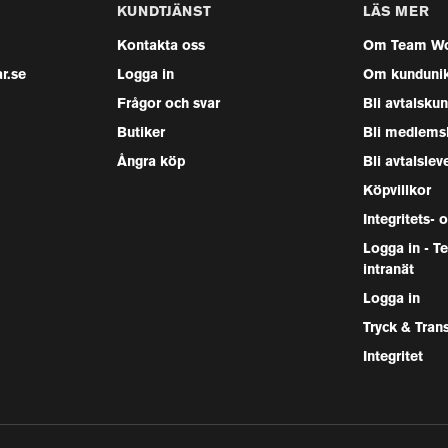
KUNDTJÄNST
LÄS MER
Kontakta oss
Om Team Wo
r.se
Logga in
Om kunduni
Frågor och svar
Bli avtalsku
Butiker
Bli medlems
Ångra köp
Bli avtalslev
Köpvillkor
Integritets- 
Logga in - 
intranät
Logga in
Tryck & Tran
Integritet