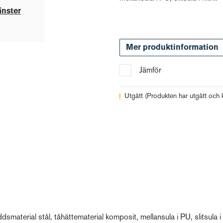
änster
Mer produktinformation
Jämför
Utgått
(Produkten har utgått och k
rial stål, tåhättematerial komposit, mellansula i PU, slitsula i ni