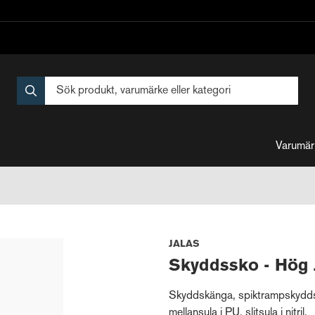
Varumär
JALAS
Skyddssko - Hög
Skyddskänga, spiktrampskyddsma
mellansula i PU, slitsula i nitril.