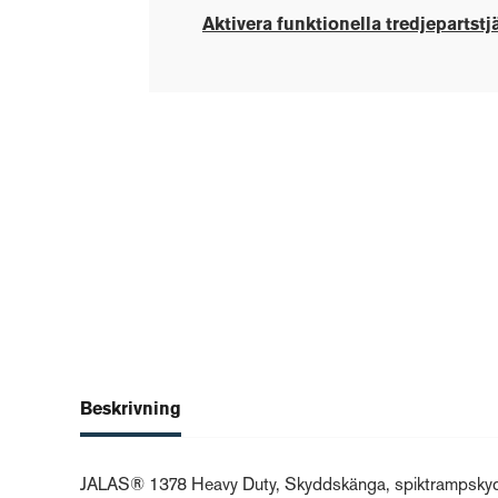
Aktivera funktionella tredjepartstj
Beskrivning
JALAS® 1378 Heavy Duty, Skyddskänga, spiktrampskyddsmate