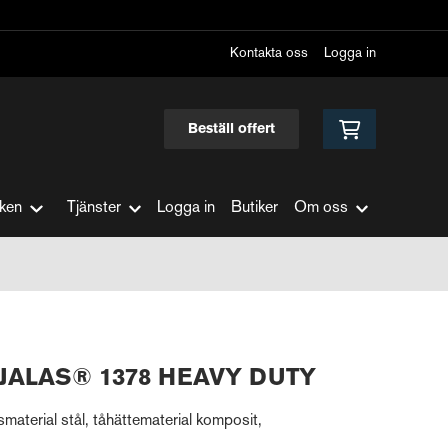
Kontakta oss
Logga in
Beställ offert
ken
Tjänster
Logga in
Butiker
Om oss
 JALAS® 1378 HEAVY DUTY
terial stål, tåhättematerial komposit,