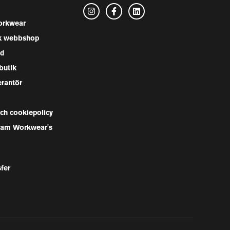
rkwear
k webbshop
nd
butik
erantör
och cookiepolicy
Team Workwear's
sfer