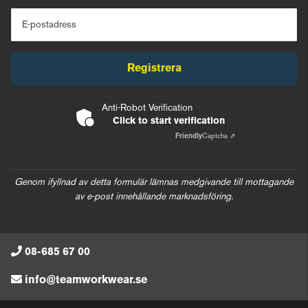
E-postadress
Registrera
Anti-Robot Verification
Click to start verification
Friendly
Captcha ⇗
Genom ifyllnad av detta formulär lämnas medgivande till mottagande
av e-post innehållande marknadsföring.
08-685 67 00
info@teamworkwear.se