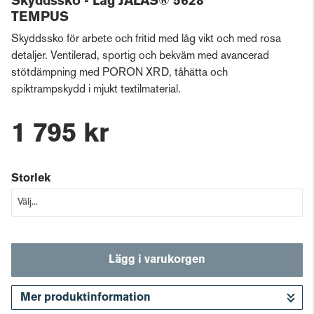
Skyddssko - Låg JALAS® 5628
TEMPUS
Skyddssko för arbete och fritid med låg vikt och med rosa
detaljer. Ventilerad, sportig och bekväm med avancerad
stötdämpning med PORON XRD, tåhätta och
spiktrampskydd i mjukt textilmaterial.
1 795 kr
Storlek
Lägg i varukorgen
Mer produktinformation
Gå till kassan