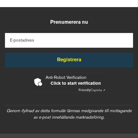
Prenumerera nu
E-postadress
Registrera
Anti-Robot Verification
Click to start verification
Friendly
Captcha ⇗
Genom ifyllnad av detta formulär lämnas medgivande till mottagande
av e-post innehållande marknadsföring.