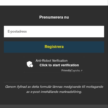
Prenumerera nu
E-postadress
Registrera
Anti-Robot Verification
Click to start verification
Friendly
Captcha ⇗
Genom ifyllnad av detta formulär lämnas medgivande till mottagande
av e-post innehållande marknadsföring.