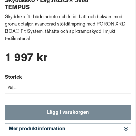
Skyddssko - Låg JALAS® 5668
TEMPUS
Skyddsko för både arbete och fritid. Lätt och bekväm med
gröna detaljer, avancerad stötdämpning med PORON XRD,
BOA® Fit System, tåhätta och spiktrampskydd i mjukt
textilmaterial
1 997 kr
Storlek
Lägg i varukorgen
Mer produktinformation
Gå till kassan