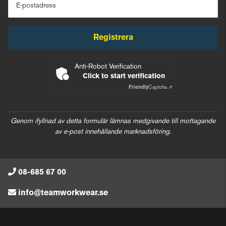
E-postadress
Registrera
Anti-Robot Verification
Click to start verification
Friendly
Captcha ⇗
Genom ifyllnad av detta formulär lämnas medgivande till mottagande
av e-post innehållande marknadsföring.
08-685 67 00
info@teamworkwear.se