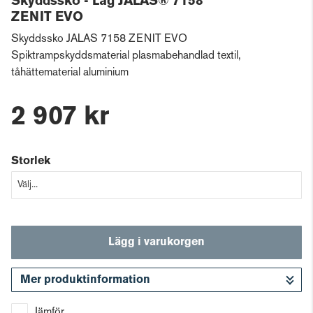
Skyddssko - Låg JALAS® 7158
ZENIT EVO
Skyddssko JALAS 7158 ZENIT EVO
Spiktrampskyddsmaterial plasmabehandlad textil,
tåhättematerial aluminium
2 907 kr
Storlek
Lägg i varukorgen
Mer produktinformation
Gå till kassan
Jämför