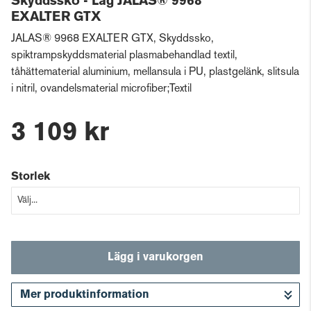
Skyddssko - Låg JALAS® 9968
EXALTER GTX
JALAS® 9968 EXALTER GTX, Skyddssko,
spiktrampskyddsmaterial plasmabehandlad textil,
tåhättematerial aluminium, mellansula i PU, plastgelänk, slitsula
i nitril, ovandelsmaterial microfiber;Textil
3 109 kr
Storlek
Lägg i varukorgen
Mer produktinformation
Gå till kassan