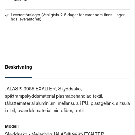
Leverantörslager
(Vanligtvis 2-6 dagar för varor som finns i lager
hos leverantören)
Beskrivning
JALAS® 9985 EXALTER, Skyddssko,
spiktrampskyddsmaterial plasmabehandlad textil,
tåhättematerial aluminium, mellansula i PU, plastgelänk, slitsula
i nitril, ovandelsmaterial microfiber, textil
Modell
Skyddssko - Mellanhög JALAS® 9985 EXALTER