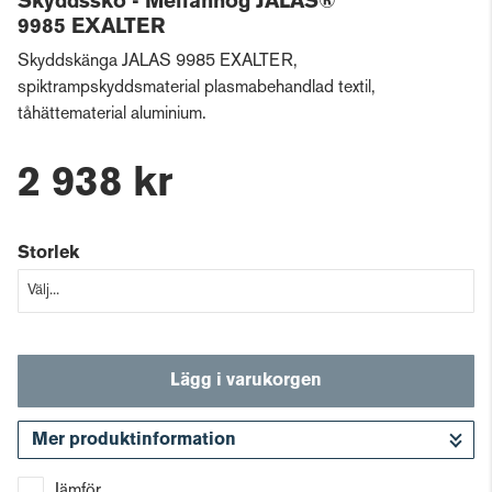
Skyddssko - Mellanhög JALAS®
9985 EXALTER
Skyddskänga JALAS 9985 EXALTER,
spiktrampskyddsmaterial plasmabehandlad textil,
tåhättematerial aluminium.
2 938 kr
Storlek
Lägg i varukorgen
Mer produktinformation
Gå till kassan
Jämför