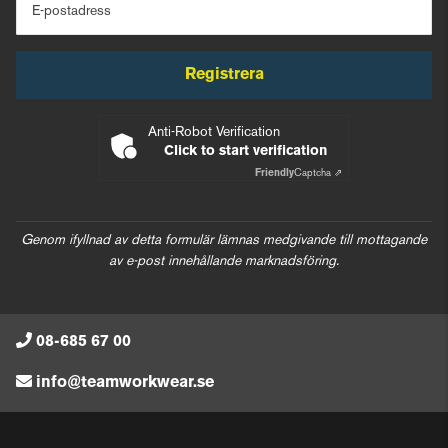
E-postadress
Registrera
Anti-Robot Verification
Click to start verification
Friendly
Captcha ⇗
Genom ifyllnad av detta formulär lämnas medgivande till mottagande
av e-post innehållande marknadsföring.
08-685 67 00
info@teamworkwear.se