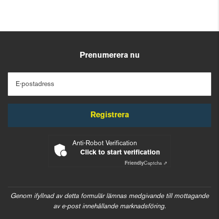
Prenumerera nu
E-postadress
Registrera
Anti-Robot Verification
Click to start verification
Friendly
Captcha ⇗
Genom ifyllnad av detta formulär lämnas medgivande till mottagande
av e-post innehållande marknadsföring.