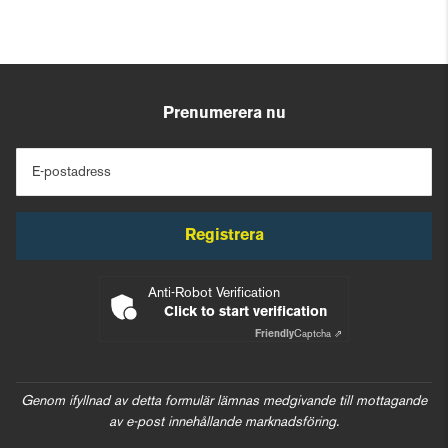
Prenumerera nu
E-postadress
Registrera
Anti-Robot Verification
Click to start verification
Friendly
Captcha ⇗
Genom ifyllnad av detta formulär lämnas medgivande till mottagande
av e-post innehållande marknadsföring.