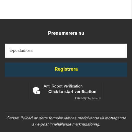
Prenumerera nu
E-postadress
Registrera
Anti-Robot Verification
Click to start verification
Friendly
Captcha ⇗
Genom ifyllnad av detta formulär lämnas medgivande till mottagande
av e-post innehållande marknadsföring.