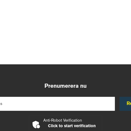
Prenumerera nu
R
ss
Anti-Robot Verification
Click to start verification