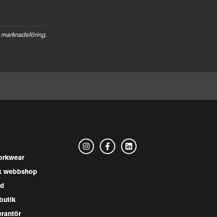
 marknadsföring.
rkwear
k webbshop
nd
butik
erantör