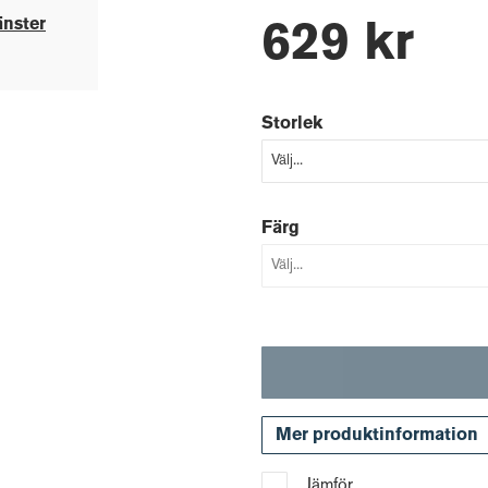
änster
629 kr
Storlek
Färg
Mer produktinformation
Jämför