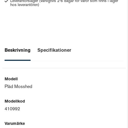
Leverantörslager
(Vanligtvis 2-6 dagar för varor som finns i lager
hos leverantören)
Beskrivning
Specifikationer
Modell
Pläd Mosshed
Modellkod
410992
Varumärke