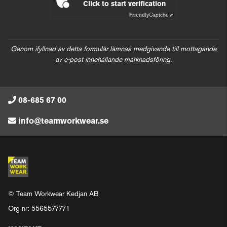
Click to start verification
Friendly
Captcha ⇗
Genom ifyllnad av detta formulär lämnas medgivande till mottagande
av e-post innehållande marknadsföring.
08-685 67 00
info@teamworkwear.se
© Team Workwear Kedjan AB
Org nr: 5565577771