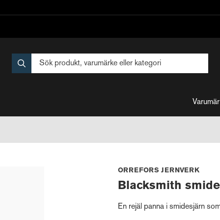
Varumär
ORREFORS JERNVERK
Blacksmith smid
En rejäl panna i smidesjärn som