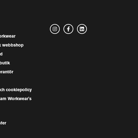
rkwear
k webbshop
nd
butik
erantör
och cookiepolicy
Team Workwear's
sfer