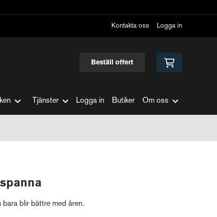
Kontakta oss
Logga in
Beställ offert
ken
Tjänster
Logga in
Butiker
Om oss
espanna
 bara blir bättre med åren.