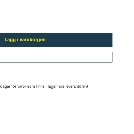
Lägg i varukorgen
Gå till kassan
 dagar för varor som finns i lager hos leverantören)