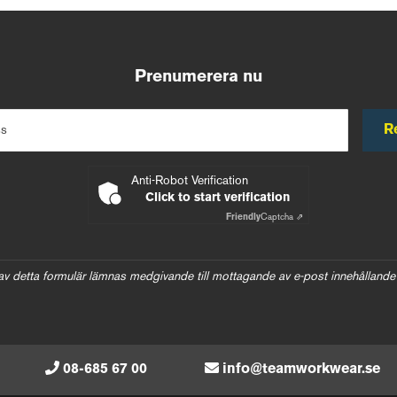
Prenumerera nu
R
ss
Anti-Robot Verification
Click to start verification
Friendly
Captcha ⇗
av detta formulär lämnas medgivande till mottagande av e-post innehållande
08-685 67 00
info@teamworkwear.se