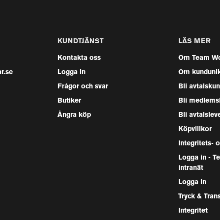
KUNDTJÄNST
LÄS MER
Kontakta oss
Om Team Wo
r.se
Logga in
Om kunduni
Frågor och svar
Bli avtalsku
Butiker
Bli medlems
Ångra köp
Bli avtalslev
Köpvillkor
Integritets- 
Logga in - 
intranät
Logga in
Tryck & Tran
Integritet