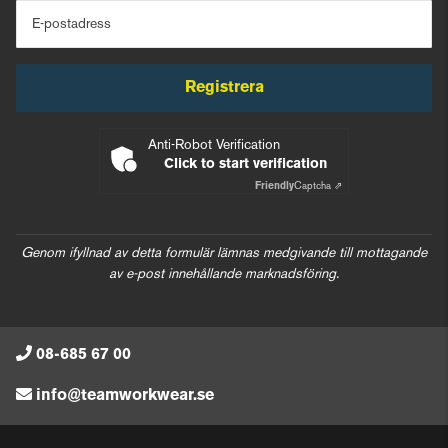
E-postadress
Registrera
Anti-Robot Verification
Click to start verification
Friendly
Captcha ⇗
Genom ifyllnad av detta formulär lämnas medgivande till mottagande
av e-post innehållande marknadsföring.
08-685 67 00
info@teamworkwear.se