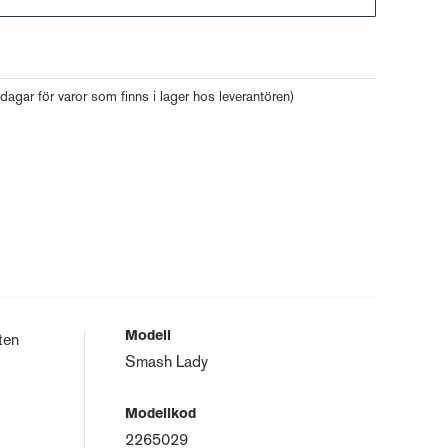
Gå till kassan
 dagar för varor som finns i lager hos leverantören)
Modell
ten
Smash Lady
Modellkod
2265029