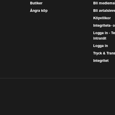
Butiker
Bli medlems
Ångra köp
Bli avtalslev
Köpvillkor
Integritets- 
Logga in - 
intranät
Logga in
Tryck & Tran
Integritet