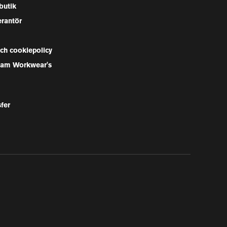
butik
erantör
och cookiepolicy
Team Workwear's
sfer