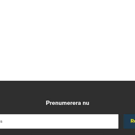
Prenumerera nu
R
ss