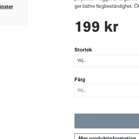
ger bättre färgbeständighet. Ök
änster
199 kr
Storlek
Färg
Mer produktinformation