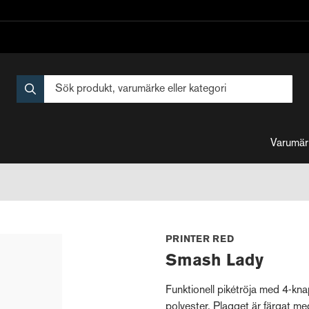
Varumär
PRINTER RED
Smash Lady
Funktionell pikétröja med 4-kn
polyester. Plagget är färgat m