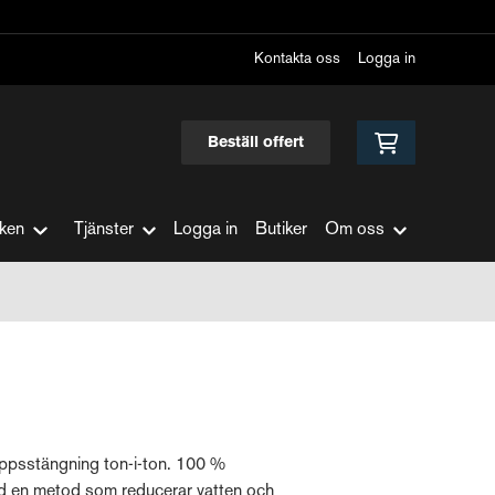
Kontakta oss
Logga in
Beställ offert
ken
Tjänster
Logga in
Butiker
Om oss
appsstängning ton-i-ton. 100 %
ed en metod som reducerar vatten och