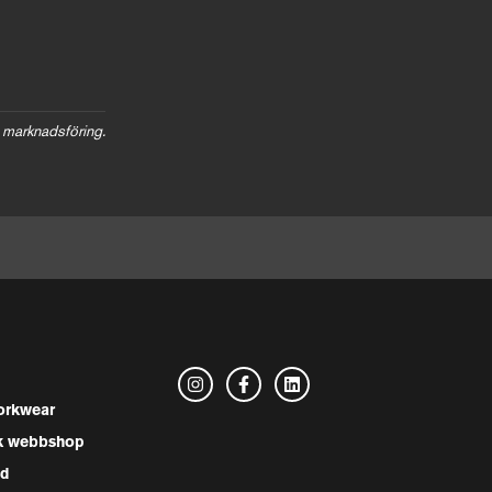
 marknadsföring.
rkwear
k webbshop
nd