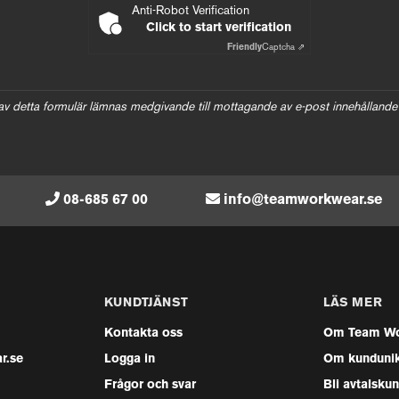
Anti-Robot Verification
Click to start verification
Friendly
Captcha ⇗
av detta formulär lämnas medgivande till mottagande av e-post innehållande
08-685 67 00
info@teamworkwear.se
KUNDTJÄNST
LÄS MER
Kontakta oss
Om Team Wo
r.se
Logga in
Om kunduni
Frågor och svar
Bli avtalsku