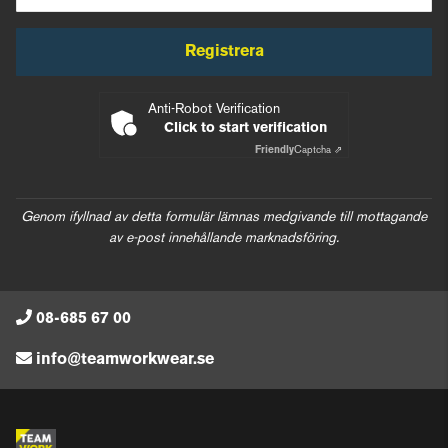
Registrera
Anti-Robot Verification
Click to start verification
Friendly
Captcha ⇗
Genom ifyllnad av detta formulär lämnas medgivande till mottagande
av e-post innehållande marknadsföring.
08-685 67 00
info@teamworkwear.se