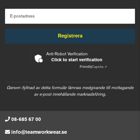
E-postadress
Registrera
Anti-Robot Verification
Click to start verification
Friendly
Captcha ⇗
Genom ifyllnad av detta formulär lämnas medgivande till mottagande
av e-post innehållande marknadsföring.
08-685 67 00
info@teamworkwear.se