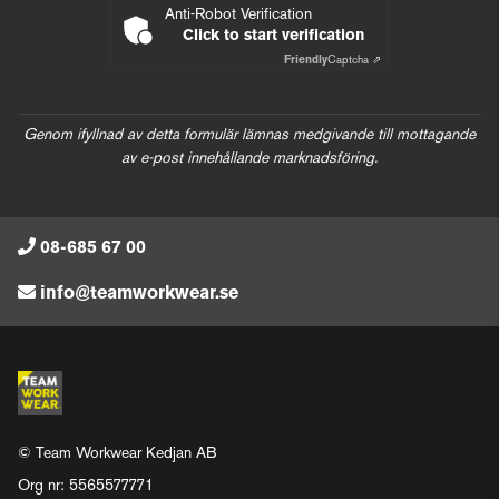
Anti-Robot Verification
Click to start verification
Friendly
Captcha ⇗
Genom ifyllnad av detta formulär lämnas medgivande till mottagande
av e-post innehållande marknadsföring.
08-685 67 00
info@teamworkwear.se
© Team Workwear Kedjan AB
Org nr: 5565577771