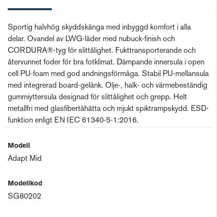
Sportig halvhög skyddskänga med inbyggd komfort i alla
delar. Ovandel av LWG-läder med nubuck-finish och
CORDURA®-tyg för slittålighet. Fukttransporterande och
återvunnet foder för bra fotklimat. Dämpande innersula i open
cell PU-foam med god andningsförmåga. Stabil PU-mellansula
med integrerad board-gelänk. Olje-, halk- och värmebeständig
gummiyttersula designad för slittålighet och grepp. Helt
metallfri med glasfibertåhätta och mjukt spiktrampskydd. ESD-
funktion enligt EN IEC 61340-5-1:2016.
Modell
Adapt Mid
Modellkod
SG80202