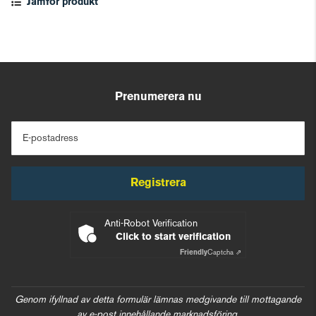
Jämför produkt
Prenumerera nu
E-postadress
Registrera
Anti-Robot Verification
Click to start verification
Friendly
Captcha ⇗
Genom ifyllnad av detta formulär lämnas medgivande till mottagande
av e-post innehållande marknadsföring.