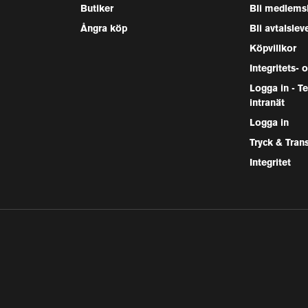
Butiker
Bli medlems
Ångra köp
Bli avtalslev
Köpvillkor
Integritets- 
Logga in - 
intranät
Logga in
Tryck & Tran
Integritet