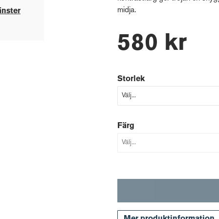
midja.
änster
580 kr
Storlek
Färg
Mer produktinformation