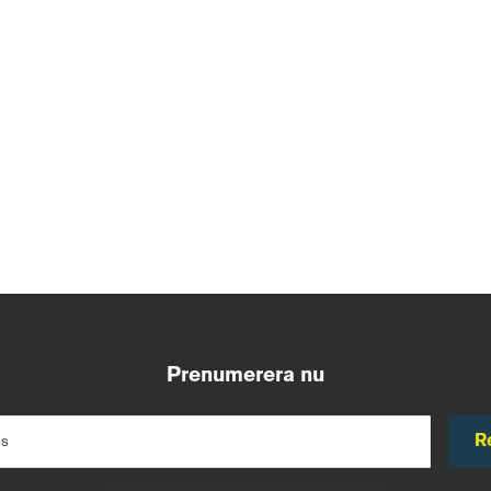
Prenumerera nu
R
ss