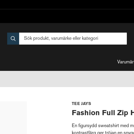
Varumär
TEE JAYS
Fashion Full Zip
En figursydd sweatshirt med m
kontrastfärg ger tröjan en snyg