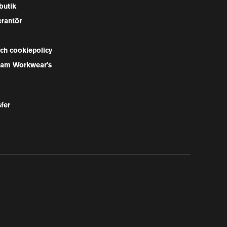
butik
erantör
och cookiepolicy
Team Workwear's
sfer