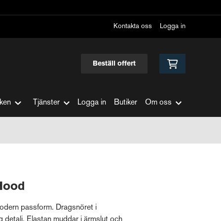
Kontakta oss
Logga in
Beställ offert
ken
Tjänster
Logga in
Butiker
Om oss
 Hood
odern passform. Dragsnöret i
g detalj. Elastan muddar i ärmslut och