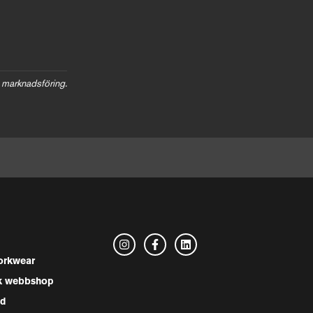
 marknadsföring.
rkwear
k webbshop
nd