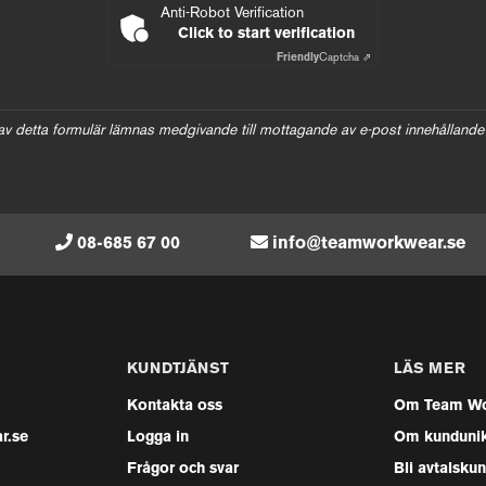
Anti-Robot Verification
Click to start verification
Friendly
Captcha ⇗
av detta formulär lämnas medgivande till mottagande av e-post innehållande
08-685 67 00
info@teamworkwear.se
KUNDTJÄNST
LÄS MER
Kontakta oss
Om Team Wo
r.se
Logga in
Om kunduni
Frågor och svar
Bli avtalsku