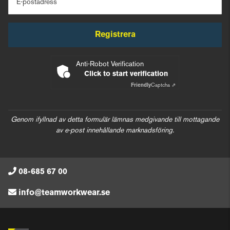
E-postadress
Registrera
Anti-Robot Verification
Click to start verification
Friendly
Captcha ⇗
Genom ifyllnad av detta formulär lämnas medgivande till mottagande
av e-post innehållande marknadsföring.
08-685 67 00
info@teamworkwear.se